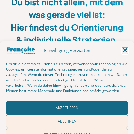
Du bist nicht allein, mit dem
was gerade viel ist:
Hier findest du Orientierung
& individuelle Strategien,
keine Patentrezepte.
Einwilligung verwalten
Um dir ein optimales Erlebnis zu bieten, verwenden wir Technologien wie
Cookies, um Geräteinformationen zu speichern und/oder darauf
zuzugreifen. Wenn du diesen Technologien zustimmst, können wir Daten
In einer Sitzung mit mir gibt es
keinen
wie das Surfverhalten oder eindeutige IDs auf dieser Website
vorgeschriebenen Ablauf
. Ich bringe keine
verarbeiten. Wenn du deine Einwilligung nicht erteilst oder zurückziehst,
fertige Agenda mit, sondern
echte Neugier
. Was
können bestimmte Merkmale und Funktionen beeinträchtigt werden.
beschäftigt dich heute? Was liegt dahinter? Ich höre
zu. Beziehungsweise hin.
AKZEPTIEREN
Mit systemischen, lösungsorientierten Fragen
ABLEHNEN
kommen wir gemeinsam tiefer, bis du
deine ganz